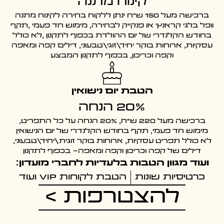
קינוח מתנה
ברכישה מעל 150 ש"ח ינתן ללקוח בחירה לקינוח מתנה
וופל בלגי קראנץ' או פנקייק לבחירה, מימוש חד פעמי ,תקף
בחודש הקלנדרי של יום ההולדת בכפוף לתקנון ,לא כולל
עסקיות, ארוחות בוקר יחיד\זוגי\טבעוני, דילים קפה ומאפה
וקפה וכריכון, בכפוף לתקנון המבצע
הטבת יום נישואין
20% הנחה
ברכישה מעל 220 ש"ח, 20% הנחה על כל התפריט,
מימוש חד פעמי, תקף בחודש הקלנדרי של יום הנישואין
לא כולל תפריט עסקיות, ארוחות בוקר זוגית\יחיד\טבעוני,
דילים של קפה וכריכון וקפה ומאפה- בכפוף לתקנון
ועוד מגוון הטבות בלעדיות לחברי מועדון:
כרטיסיות שונות
הטבת לקוחות VIP ועוד
להצטרפות >