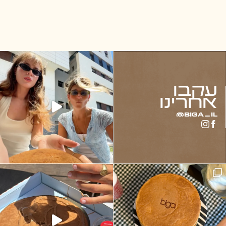
It’s a Grab & Go situ
עקבו
אחרינו
biga_il@
 הפנקייק שלנו יותר טו בא