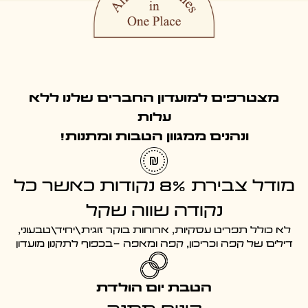
מצטרפים למועדון החברים שלנו ללא
עלות
ונהנים ממגוון הטבות ומתנות!
מודל צבירת 8% נקודות כאשר כל
נקודה שווה שקל
לא כולל תפריט עסקיות, ארוחות בוקר זוגית\יחיד\טבעוני,
דילים של קפה וכריכון, קפה ומאפה -בכפוף לתקנון מועדון
הטבת יום הולדת