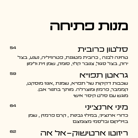
מנות פתיחה
54
סלטון כרובית
טחינה לבנה , כרובית מטוגנת, פטרוזיליה, נענע, בצל
ירוק, בצל סגול, צנובר קלוי, סומק, שמן זית ולימון
59
גראטן תפו"א
שכבות דקיקות של תפו"א, שמנת ,אגוז מוסקט,
קממבר, פרמזן ומוצרלה. מותך בתנור אבן.
מוגש עם סלט קיסר אישי
64
מיני ארנצ'יני
כדורי ארנצ'יני, במילוי גבינות , קרם פרמז'ן , שמן
בזיליקום ובלסמי מצומצם
62
ריזוטו ארטישוק-אל אה