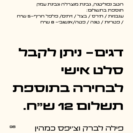
רוטב נפוליטנה, גבינת מוצרלה וגבינת עמק
תוספת בתשלום:
עגבניות / תירס / בצל / זיתים/ פלפל חריף-5 ש"ח
/ פטריות / טונה / פטה/אנשובי- 8 ש"ח
דגים- ניתן לקבל
סלט אישי
לבחירה בתוספת
תשלום 12 ש"ח.
98
פילה לברק וצ'יפס כמהין