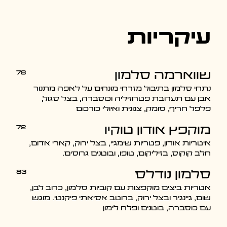
עיקריות
78
שווארמה סלמון
נתחי סלמון בתיבול מזרחי מונחים על לאפה מתנור
אבן עם תערובת פטרוזיליה וכוסברה, בצל סגול,
פלפל חריף, סומק, צנונית ואיולי כורכום
72
מוקפץ אודון טוקיו
איטריות אודון, פטריות שימג'י, בצל ירוק, קארי אדום,
חלב קוקוס, בזיליקום, טופו, ובוטנים גרוסים.
83
סלמון נודלס
אטריות ביצים מוקפצות עם קוביות סלמון, כרוב לבן,
שום, ג׳ינג׳ר ובצל ירוק, ברוטב אסיאתי פיקנטי. מוגש
עם כוסברה, בוטנים ופלח לימון