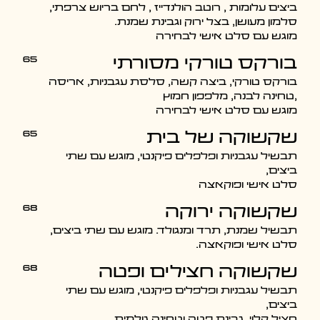
ביצים עלומות , רוטב הולנדייז , לחם בריוש צרפתי,
סלמון מעושן, בצל ירוק וגבינת שמנת.
מוגש עם סלט אישי לבחירה
65
בורקס טורקי מסורתי
בורקס טורקי, ביצה קשה, סלסת עגבניות, אריסה
,טחינה לבנה, מלפפון חמוץ
מוגש עם סלט אישי לבחירה
65
שקשוקה של בית
תבשיל עגבניות ופלפלים פיקנטי, מוגש עם שתי
ביצים,
סלט אישי ופוקאצה
68
שקשוקה ירוקה
תבשיל שמנת, תרד ומנגולד. מוגש עם שתי ביצים,
סלט אישי ופוקאצה.
68
שקשוקה חצילים ופטה
תבשיל עגבניות ופלפלים פיקנטי, מוגש עם שתי
ביצים,
חציל קלוי, גבינת פטה וטחינה גולמית