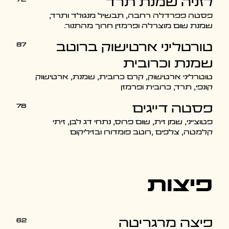
לזניה שמנת תרד
פסטה פפרדלה רחבה, תבשיל מנגולד ותרד,
שמנת שום מוצרלה ופרמז'ן חרוך מהתנור.
87
טורטליני ארטישוק ברוטב
שמנת וכרובית
טוטרליני ארטישוק, קרם כרובית, שמנת, ארטישוק
קונפי, תרד, כרובית ופרמזן
78
פסטה דייגים
פטוצ'יני, שמן זית, שום פרוס, נתחי דג לבן, זיתי
קלמטה, צלפים ,רוטב פומדורו ובזיליקום
פיצות
62
פיצה מרגריטה