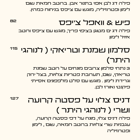
פילה דג לבן אפוי בתנור אבן. ברוטב חמאת שום
לימון ופטרוזיליה, מוגש עם צ'יפס בניחוח כמהין.
82
פיש & וואפל צ׳יפס
פילה דג ים מטוגן בציפוי פריך, מוגש עם צ׳יפס ורוטב
איויל לימון
115
סלמון שמנת וטריאקי ( לנוהגי
היתר)
3 נתחי סלמון צרובים מונחים על רוטב שמנת
טריאקי, שום, תערובת פטריות צלויות, בצל ירוק
וגרידת לימון . מוגש עם סלט מלפפונים אסייתי
פיקנטי ואורז לבן.
127
דניס צלוי על פסטה קרועה
ושרי ( לנוהגי היתר )
פילה דניס צלוי, מונח על דפי פסטה קרועה,
עגבניות שרי צלויות ברוטב חמאה, שום , לימון
ופטרוזיליה