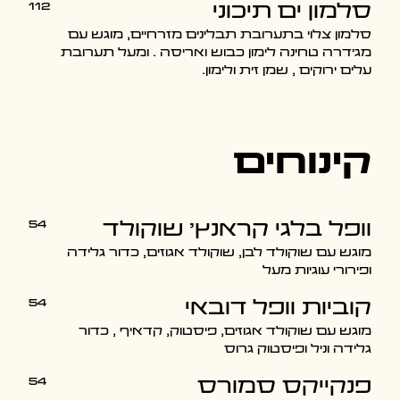
112
סלמון ים תיכוני
סלמון צלוי בתערובת תבלינים מזרחיים, מוגש עם
מג'דרה טחינה לימון כבוש ואריסה . ומעל תערובת
עלים ירוקים , שמן זית ולימון.
קינוחים
54
וופל בלגי קראנץ׳ שוקולד
מוגש עם שוקולד לבן, שוקולד אגוזים, כדור גלידה
ופירורי עוגיות מעל
54
קוביות וופל דובאי
מוגש עם שוקולד אגוזים, פיסטוק, קדאיף , כדור
גלידה וניל ופיסטוק גרוס
54
פנקייקס סמורס