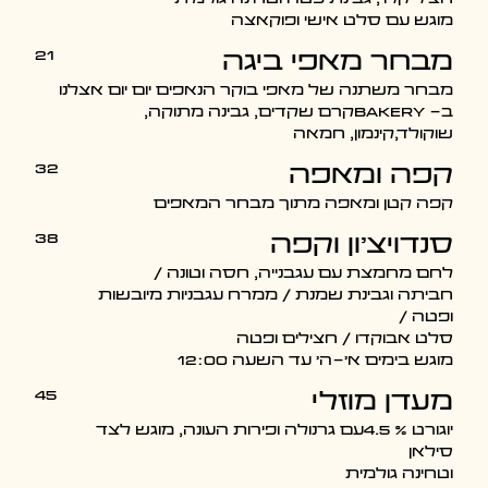
מוגש עם סלט אישי ופוקאצה
21
מבחר מאפי ביגה
מבחר משתנה של מאפי בוקר הנאפים יום יום אצלנו
ב- Bakeryקרם שקדים, גבינה מתוקה,
שוקולד,קינמון, חמאה
32
קפה ומאפה
קפה קטן ומאפה מתוך מבחר המאפים
38
סנדויצ׳ון וקפה
לחם מחמצת עם עגבנייה, חסה וטונה /
חביתה וגבינת שמנת / ממרח עגבניות מיובשות
ופטה /
סלט אבוקדו / חצילים ופטה
מוגש בימים א׳-ה׳ עד השעה 12:00
45
מעדן מוזלי
יוגורט % 4.5עם גרנולה ופירות העונה, מוגש לצד
סילאן
וטחינה גולמית