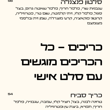
56
סלטון פנצנלה
עגבניות שרי, פלפל חריף, פלפל שאטה גרוס, בצל
סגול, פלפל קלוי, זיתי קלמטה, שום טרי, פטרוזיליה,
קרוטוני פוקאצ'ה, קרעי מוצרלה, שמן זית ובלסמי
מצומצם
כריכים - כל
הכריכים מוגשים
עם סלט אישי
54
כריך סביח
טחינה לבנה, בצל, חציל קלוי, עמבה, עגבנייה, פלפל
חריף, תפו"א, ביצת עין ופטרוזיליה