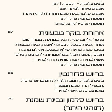
ביצים עלומות - תוספת | ₪7
אומלט מיוחד לבוקר ₪34
אומלט סלמון גבינת שמנת ותרד) לנוהגי היתר)
תוספת בקבוק שתיה ₪7
תוספת קוקטייל מרענן 24₪
87
ארוחת בוקר טבעונית
פלפל קלוי ובלסמי , חציל בטחינה , ממרח שום
זעתר ,גבינת טבעונית בסגנון לאבנה, גבינה טבעונית
בסגנון פטה, טחינה סילאן ובוטנים. אומלט מקמח
חומוס , עשבי תיבול, בצל ופטריות. לחם ביגה, סלט
אישי לבחירה, קפה ושתיה קרה לבחירה.
תוספת בקבוק שתיה ₪7
65
בריוש פלורנטין
ביצים עלומות, רוטב הולנדייז, לחם בריוש צרפתי
,תבשיל תרד שמנת ומנגולד.
מוגש עם סלט אישי לבחירה
74
בריוש סלמון וגבינת שמנת
(לנוהגי היתר)