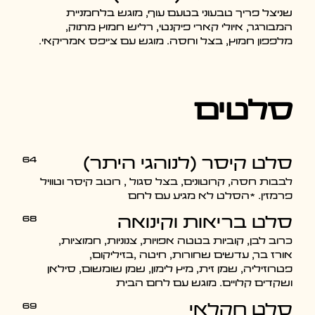
שניצל פריך טבעוני בטעם עוף, מוגש בלחמניית
המבורגר, איולי קארי פיקנטי, רליש חמוץ מתוק,
מלפפון חמוץ, בצל וחסה. מוגש עם צ'יפס אמריקאי.
סלטים
64
סלט קיסר (לנוהגי היתר)
לבבות חסה, קרוטונים, בצל סגול , רוטב קיסר וטוויל
פרמז'ן. *הסלט לא מגיע עם לחם
68
סלט בריאות וקינואה
כרוב לבן, קוביות בטטה אפויות, צנוניות, חמוציות,
אורז בר, עדשים שחורות, חיטה ,בזיליקום,
פטרוזיליה, שמן זית, מיץ לימון, שמן שומשום, סילאן
ושקדים קלויים. מוגש עם לחם הבית
69
סלט חקלאי