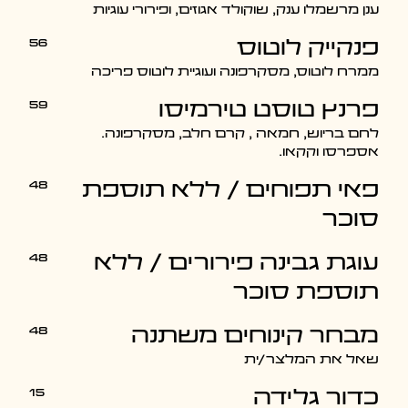
ענן מרשמלו ענק, שוקולד אגוזים, ופירורי עוגיות
56
פנקייק לוטוס
ממרח לוטוס, מסקרפונה ועוגיית לוטוס פריכה
59
פרנץ טוסט טירמיסו
לחם בריוש, חמאה , קרם חלב, מסקרפונה.
אספרסו וקקאו.
48
פאי תפוחים / ללא תוספת
סוכר
48
עוגת גבינה פירורים / ללא
תוספת סוכר
48
מבחר קינוחים משתנה
שאל את המלצר/ית
15
כדור גלידה