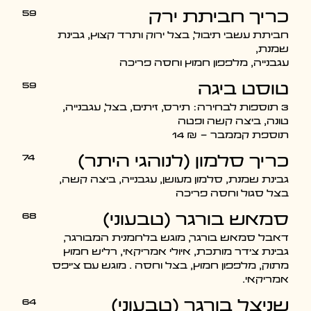
59
כריך חביתת ירק
חביתת עשבי תיבול, בצל ירוק ותרד קצוץ, גבינת
שמנת,
עגבנייה, מלפפון חמוץ וחסה פריכה
59
טוסט ביגה
3 תוספות לבחירה: תירס, זיתים, בצל, עגבנייה,
טונה, ביצה קשה ופטה
תוספת קממבר - ₪ 14
74
כריך סלמון (לנוהגי היתר)
גבינת שמנת, סלמון מעושן, עגבנייה, ביצה קשה,
בצל סגול וחסה פריכה
68
סמאש בורגר (טבעוני)
דאבל סמאש בורגר, מוגש בלחמנית המבורגר,
גבינת צ'דר מותכת, איולי אמריקאי, רליש חמוץ
מתוק, מלפפון חמוץ, בצל וחסה . מוגש עם צ'יפס
אמריקאי.
64
שניצל בורגר (טבעוני)