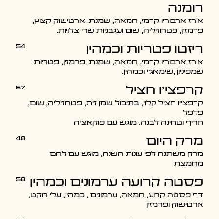
רומנה
אורז ארבוריו קרמי, חמאה, שמנת, ארטישוק קצוץ,
פרמז'ן, פטרוזיליה, שום ועגבניות שרי צלויות.
54
ריזטו פטריות וכמהין
אורז ארבוריו קרמי, חמאה, שמנת, פרמז'ן, פטריות
שמפיניון ,שימאג'י וכמהין.
57
קרפצי'ו חציל
קרפצ'יו חציל קלוי, בתיבול שמן זית, פטרוזיליה, שום,
פלפל
חריף וטחינה לבנה. מוגש עם פוקאצ'ה
48
מרק היום
מרק משתנה לפי עונות השנה, מוגש עם לחם
מחמצת
58
פסטה קרועה ערמונים וכמהין
דף פסטה קרוע, חמאה, ערמונים , כמהין, עלי רוקט,
ארטישוק ופרמז'ן